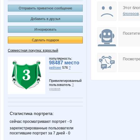
Julin
KissNe
Этот блог
Отправить приватное сообщение
блогеров
.
Добавить в друзья
Игнорировать
Tau
VerukS
Посетит
Сделать подарок
Совместная покупка: взрослый
mapiks
natylek
популярность:
Посмотре
98487 место
рейтинг
576
?
Привилегированный
пользователь
3
КасаБланка
Катюли
уровня
Статистика портрета:
Ната2705
Ниж-ка
сейчас просматривают портрет - 0
зарегистрированные пользователи
посетившие портрет за 7 дней - 0