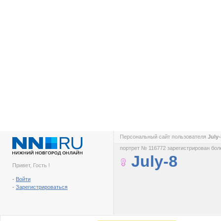
Персональный сайт пользователя
July
портрет № 116772 зарегистрирован боле
July-8
Привет, Гость !
-
Войти
-
Зарегистрироваться