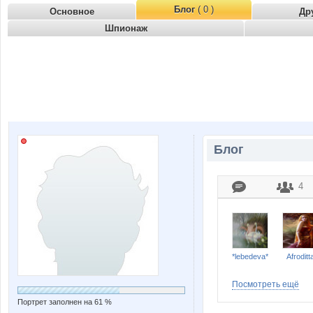
Блог
( 0 )
Основное
Др
Шпионаж
Блог
4
*lebedeva*
Afroditt
Посмотреть ещё
Портрет заполнен на 61 %